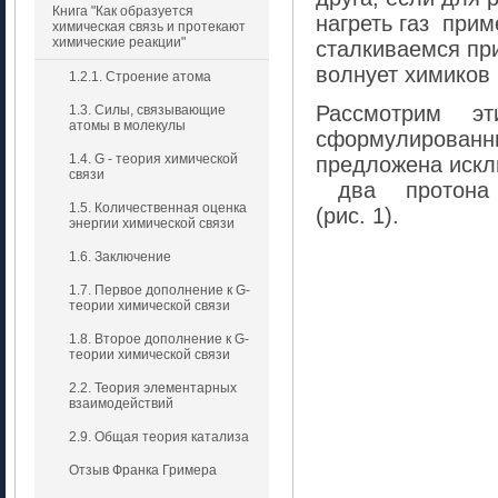
Книга "Как образуется
нагреть газ при
химическая связь и протекают
химические реакции"
сталкиваемся при
волнует химиков 
1.2.1. Строение атома
Рассмотрим э
1.3. Силы, связывающие
атомы в молекулы
сформулированны
1.4. G - теория химической
предложена иск
связи
два протона 
1.5. Количественная оценка
(рис. 1).
энергии химической связи
1.6. Заключение
1.7. Первое дополнение к G-
теории химической связи
1.8. Второе дополнение к G-
теории химической связи
2.2. Теория элементарных
взаимодействий
2.9. Общая теория катализа
Отзыв Франка Гримера