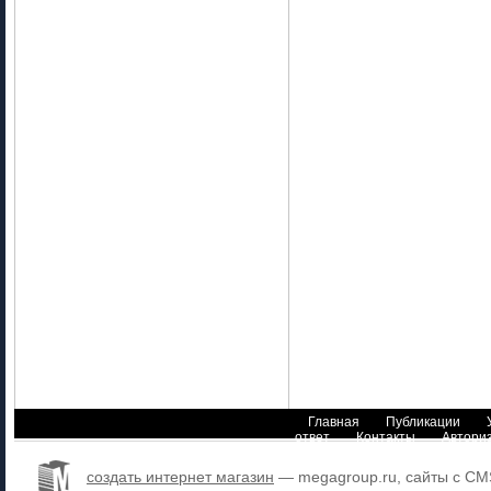
Главная
Публикации
ответ
Контакты
Автори
создать интернет магазин
— megagroup.ru, сайты с CM