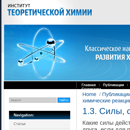
Главная
Публикации
Статистика
Home
/
Публикаци
химические реакци
1.3. Силы,
Navigation:
Какие силы дейс
Статьи
друга, если для