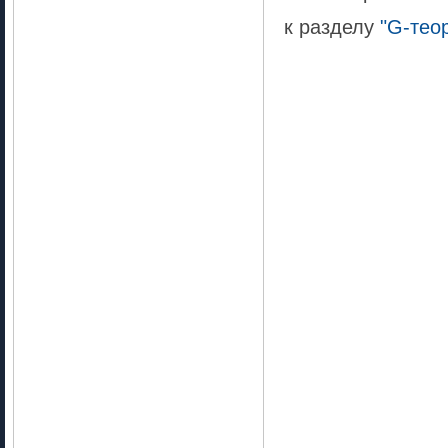
к разделу
"G-тео