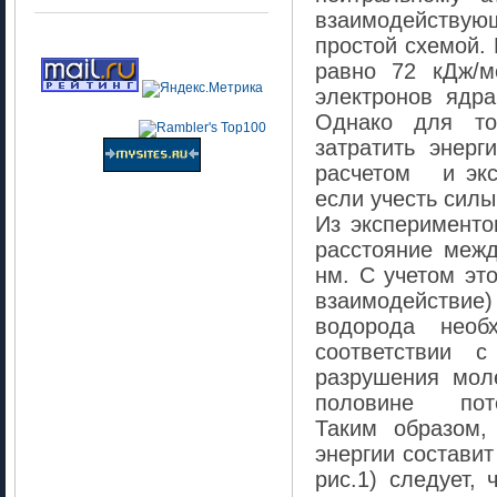
взаимодействующ
простой схемой. 
равно 72 кДж/
электронов ядр
Однако для то
затратить энер
расчетом и экс
если учесть сил
Из эксперименто
расстояние меж
нм. С учетом эт
взаимодействие)
водорода необ
соответствии 
разрушения 
половине потен
Таким образом,
энергии составит
рис.1) следует,