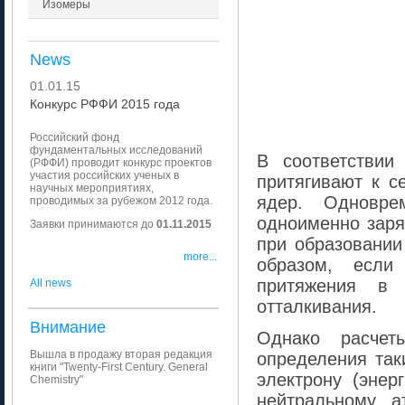
Изомеры
News
01.01.15
Конкурс РФФИ 2015 года
Рис 1. Пр
Российский фонд
фундаментальных исследований
В соответствии
(РФФИ) проводит конкурс проектов
участия российских ученых в
притягивают к с
научных мероприятиях,
ядер. Одновре
проводимых за рубежом 2012 года.
одноименно заря
Заявки принимаются до
01.11.2015
при образовании
more...
образом, если
притяжения в
All news
отталкивания.
Внимание
Однако расчет
Вышла в продажу вторая редакция
определения так
книги "Twenty-First Century. General
электрону (энер
Chemistry"
нейтральному а